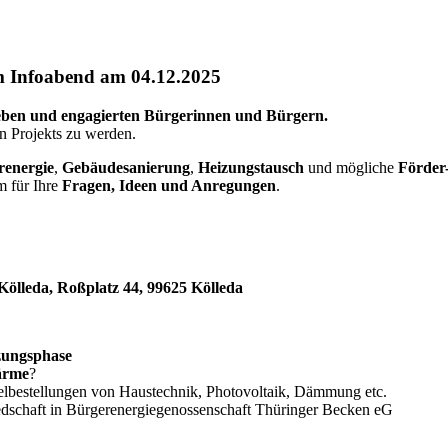
m Infoabend am 04.12.2025
ben und engagierten Bürgerinnen und Bürgern.
en Projekts zu werden.
renergie
,
Gebäudesanierung
,
Heizungstausch
und mögliche
Förder
m für Ihre
Fragen, Ideen und Anregungen
.
ölleda, Roßplatz 44, 99625 Kölleda
zungsphase
ärme
?
lbestellungen von Haustechnik, Photovoltaik, Dämmung etc.
edschaft in Bürgerenergiegenossenschaft Thüringer Becken eG