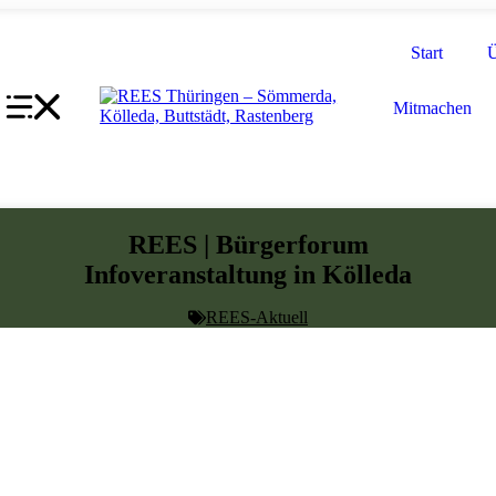
Start
Mitmachen
REES | Bürgerforum
Infoveranstaltung in Kölleda
REES-Aktuell