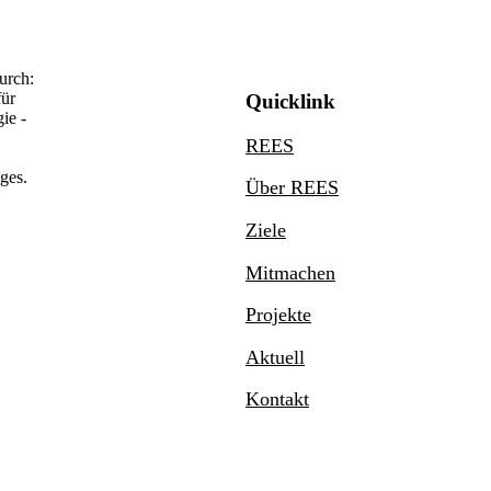
Quicklink
REES
Über REES
Ziele
Mitmachen
Projekte
Aktuell
Kontakt