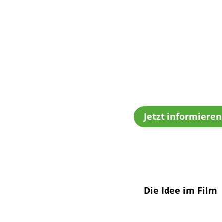
Hei
Regionale 
Energien
Jetzt informieren
Erleben Sie, wie Hei
Die Idee im Film